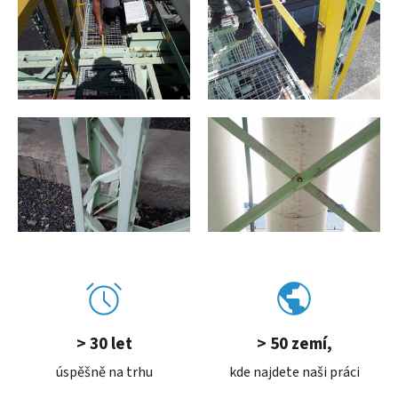
> 30 let
> 50 zemí,
úspěšně na trhu
kde najdete naši práci